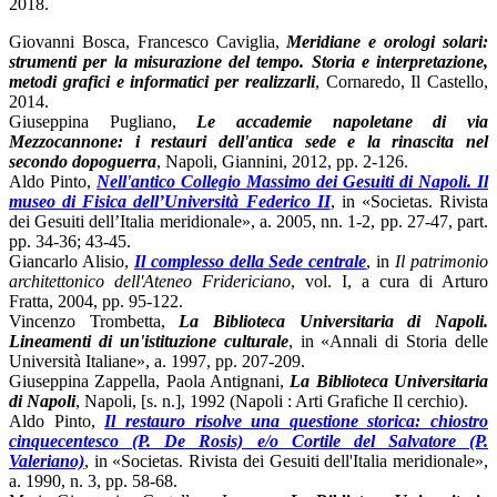
2018.
Giovanni Bosca, Francesco Caviglia,
Meridiane e orologi solari:
strumenti per la misurazione del tempo. Storia e interpretazione,
metodi grafici e informatici per realizzarli
, Cornaredo, Il Castello,
2014.
Giuseppina Pugliano,
Le accademie napoletane di via
Mezzocannone: i restauri dell'antica sede e la rinascita nel
secondo dopoguerra
, Napoli, Giannini, 2012, pp. 2-126.
Aldo Pinto,
Nell'antico Collegio Massimo dei Gesuiti di Napoli. Il
museo di Fisica dell’Università Federico II
, in «Societas. Rivista
dei Gesuiti dell’Italia meridionale», a. 2005, nn. 1-2, pp. 27-47, part.
pp. 34-36; 43-45.
Giancarlo Alisio,
Il complesso della Sede centrale
, in
Il patrimonio
architettonico dell'Ateneo Fridericiano
, vol. I, a cura di Arturo
Fratta, 2004, pp. 95-122.
Vincenzo Trombetta,
La Biblioteca Universitaria di Napoli.
Lineamenti di un'istituzione culturale
, in «Annali di Storia delle
Università Italiane», a. 1997, pp. 207-209.
Giuseppina Zappella, Paola Antignani,
La Biblioteca Universitaria
di Napoli
, Napoli, [s. n.], 1992 (Napoli : Arti Grafiche Il cerchio).
Aldo Pinto,
Il restauro risolve una questione storica: chiostro
cinquecentesco (P. De Rosis) e/o Cortile del Salvatore (P.
Valeriano)
, in «Societas. Rivista dei Gesuiti dell'Italia meridionale»,
a. 1990, n. 3, pp. 58-68.