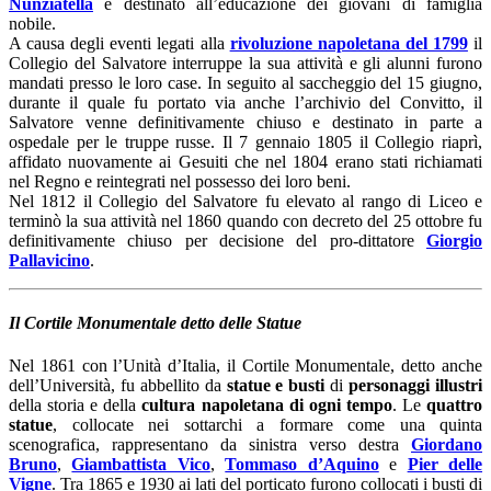
Nunziatella
e destinato all’educazione dei giovani di famiglia
nobile.
A causa degli eventi legati alla
rivoluzione napoletana del 1799
il
Collegio del Salvatore interruppe la sua attività e gli alunni furono
mandati presso le loro case. In seguito al saccheggio del 15 giugno,
durante il quale fu portato via anche l’archivio del Convitto, il
Salvatore venne definitivamente chiuso e destinato in parte a
ospedale per le truppe russe. Il 7 gennaio 1805 il Collegio riaprì,
affidato nuovamente ai Gesuiti che nel 1804 erano stati richiamati
nel Regno e reintegrati nel possesso dei loro beni.
Nel 1812 il Collegio del Salvatore fu elevato al rango di Liceo e
terminò la sua attività nel 1860 quando con decreto del 25 ottobre fu
definitivamente chiuso per decisione del pro-dittatore
Giorgio
Pallavicino
.
Il Cortile Monumentale detto delle Statue
Nel 1861 con l’Unità d’Italia, il Cortile Monumentale, detto anche
dell’Università, fu abbellito da
statue e busti
di
personaggi illustri
della storia e della
cultura napoletana di ogni tempo
. Le
quattro
statue
, collocate nei sottarchi a formare come una quinta
scenografica, rappresentano da sinistra verso destra
Giordano
Bruno
,
Giambattista Vico
,
Tommaso d’Aquino
e
Pier delle
Vigne
. Tra 1865 e 1930 ai lati del porticato furono collocati i busti di