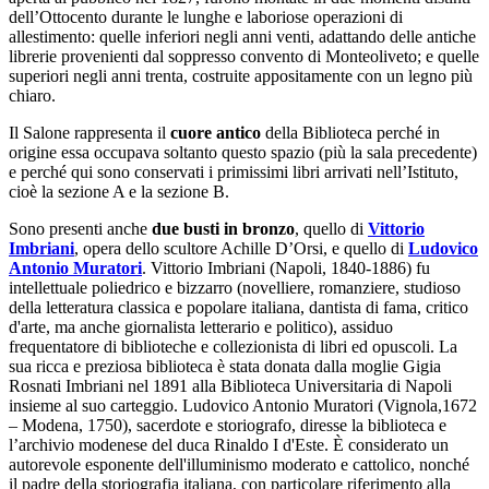
dell’Ottocento durante le lunghe e laboriose operazioni di
allestimento: quelle inferiori negli anni venti, adattando delle antiche
librerie provenienti dal soppresso convento di Monteoliveto; e quelle
superiori negli anni trenta, costruite appositamente con un legno più
chiaro.
Il Salone rappresenta il
cuore antico
della Biblioteca perché in
origine essa occupava soltanto questo spazio (più la sala precedente)
e perché qui sono conservati i primissimi libri arrivati nell’Istituto,
cioè la sezione A e la sezione B.
Sono presenti anche
due busti in bronzo
, quello di
Vittorio
Imbriani
, opera dello scultore Achille D’Orsi, e quello di
Ludovico
Antonio Muratori
. Vittorio Imbriani (Napoli, 1840-1886) fu
intellettuale poliedrico e bizzarro (novelliere, romanziere, studioso
della letteratura classica e popolare italiana, dantista di fama, critico
d'arte, ma anche giornalista letterario e politico), assiduo
frequentatore di biblioteche e collezionista di libri ed opuscoli. La
sua ricca e preziosa biblioteca è stata donata dalla moglie Gigia
Rosnati Imbriani nel 1891 alla Biblioteca Universitaria di Napoli
insieme al suo carteggio. Ludovico Antonio Muratori (Vignola,1672
– Modena, 1750), sacerdote e storiografo, diresse la biblioteca e
l’archivio modenese del duca Rinaldo I d'Este. È considerato un
autorevole esponente dell'illuminismo moderato e cattolico, nonché
il padre della storiografia italiana, con particolare riferimento alla