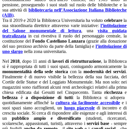
pensione, proseguendo i suoi studi sul ruolo delle biblioteche e la
sua attività di
bibliotecaria nell’Associazione Italiana Biblioteche
(AIB)
.
Tra il 2019 e 2020 la Biblioteca Universitaria ha voluto
celebrare
la
sua straordinaria direttrice attraverso varie iniziative:
l’intitolazione
del Salone monumentale di lettura
, una
visita guidata
teatralizzata
in cui rivestiva il ruolo del personaggio centrale, la
costituzione del
Fondo Castellano Lanzara
(grazie alla donazione
del suo prezioso archivio da parte della famiglia) e
l’intitolazione di
uno slargo
nella zona universitaria.
Nel
2018
, dopo 11 anni di
lavori di ristrutturazione
, la Biblioteca
si è rappropriata di tutti i suoi spazi, coniugando armonicamente la
monumentalità della sede storica
con la
modernità dei servizi
.
Finalmente è di nuovo visibile la bellezza della sua facciata, del
Cortile delle Statue e del Loggiato Monumentale. Ma non solo: nei
magazzini sono riaffiorati alcuni resti archeologici relativi alla prima
chiesa edificata dai Gesuiti nel Cinquecento. Tanta
ricchezza
e
bellezza
è
a disposizione di tutti
: la Biblioteca si adopera
quotidianamente affinché la
cultura sia facilmente accessibile
e i
suoi spazi siano accoglienti, un
luogo piacevole
di incontro e di
crescita sociale. Si cerca di rispondere alle esigenze e agli interessi di
un
pubblico ampio e diversificato
(studenti, ricercatori,
scolaresche, appassionati, turisti), attraverso i
servizi base
- sempre
più fruibili
anche da remoto
- il
sito web
e i
canali social
- che