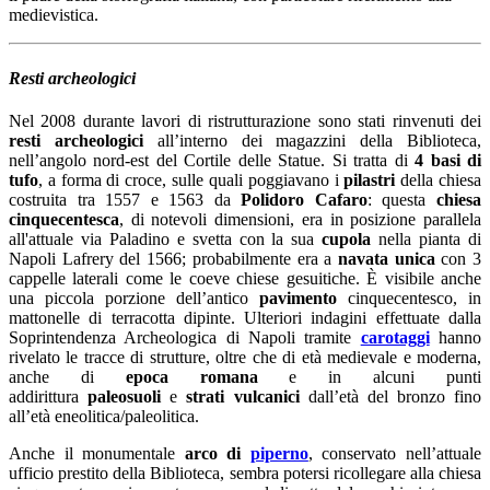
medievistica.
Resti archeologici
Nel 2008 durante lavori di ristrutturazione sono stati rinvenuti dei
resti archeologici
all’interno dei magazzini della Biblioteca,
nell’angolo nord-est del Cortile delle Statue. Si tratta di
4 basi di
tufo
, a forma di croce, sulle quali poggiavano i
pilastri
della chiesa
costruita tra 1557 e 1563 da
Polidoro Cafaro
: questa
chiesa
cinquecentesca
, di notevoli dimensioni, era in posizione parallela
all'attuale via Paladino e svetta con la sua
cupola
nella pianta di
Napoli Lafrery del 1566; probabilmente era a
navata unica
con 3
cappelle laterali come le coeve chiese gesuitiche. È visibile anche
una piccola porzione dell’antico
pavimento
cinquecentesco, in
mattonelle di terracotta dipinte. Ulteriori indagini effettuate dalla
Soprintendenza Archeologica di Napoli tramite
carotaggi
hanno
rivelato le tracce di strutture, oltre che di età medievale e moderna,
anche di
epoca romana
e in alcuni punti
addirittura
paleosuoli
e
strati vulcanici
dall’età del bronzo fino
all’età eneolitica/paleolitica.
Anche il monumentale
arco di
piperno
, conservato nell’attuale
ufficio prestito della Biblioteca, sembra potersi ricollegare alla chiesa