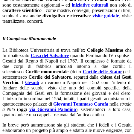
sono costantemente aggiornati – ed
iniziative culturali
non solo di
carattere scientifico
- come mostre, convegni, presentazioni di libri,
seminari - ma anche
divulgativo e ricreativo
:
visite guidate
, visite
teatralizzate, concerti.
Il Complesso Monumentale
La Biblioteca Universitaria si trova nell’ex
Collegio Massimo
che
fu ribattezzato
Casa del Salvatore
quando Ferdinando IV espulse i
Gesuiti dal Regno di Napoli nel 1767. Il complesso è formato da
due corpi di fabbrica articolati intorno a due cortili: il
seicentesco
Cortile monumentale
(detto
Cortile delle Statue
) e il
settecentesco
Cortile del Salvatore
, separati dalla
chiesa del Gesù
Vecchio
. I
Gesuiti
arrivarono a Napoli nel 1552 con l’intento di
fondare delle scuole, visto che uno dei compiti specifici della
Compagnia del Gesù era la formazione dei giovani e del clero.
L’inizio fu in sordina: nel 1554, infatti, i padri gesuiti acquistarono il
quattrocentesco palazzo di
Giovanni Tommaso Carafa
nella
strada
a Nilo
(oggi
via Giovanni Paladino
), sistemandoci la loro casa,
quattro aule e una cappella ricavata dall’antica cantina.
In breve però aumentarono sia gli studenti che i fedeli e i Gesuiti
elaborarono un progetto più ampio e adatto alle nuove esigenze, con