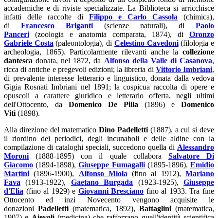
accademiche e di riviste specializzate. La Biblioteca si arricchisce
infatti delle raccolte di
Filippo e Carlo Cassola
(chimica),
di
Francesco Briganti
(scienze naturali), di
Paolo
Panceri
(zoologia e anatomia comparata, 1874), di
Oronzo
Gabriele Costa
(paleontologia), di
Celestino Cavedoni
(filologia e
archeologia, 1865). Particolarmente rilevanti anche la
collezione
dantesca
donata, nel 1872, da
Alfonso della Valle di Casanova
,
ricca di antiche e pregevoli edizioni; la libreria di
Vittorio Imbriani
,
di prevalente interesse letterario e linguistico, donata dalla vedova
Gigia Rosnati Imbriani nel 1891; la cospicua raccolta di opere e
opuscoli a carattere giuridico e letterario offerta, negli ultimi
dell'Ottocento, da
Domenico De Pilla
(1896) e
Domenico
Viti
(1898).
Alla direzione del matematico
Dino Padelletti
(1887), a cui si deve
il riordino dei periodici, degli incunaboli e delle aldine con la
compilazione di cataloghi speciali, succedono quella di
Alessandro
Moroni
(1888-1895) con il quale collabora
Salvatore Di
Giacomo
(1894-1898),
Giuseppe Fumagalli
(1895-1896),
Emidio
Martini
(1896-1900),
Alfonso Miola
(fino al 1912),
Mariano
Fava
(1913-1922),
Gaetano Burgada
(1923-1925),
Giuseppe
d'Elia
(fino al 1929) e
Giovanni Bresciano
fino al 1933. Tra fine
Ottocento ed inzi Novecento vengono acquisite le
donazioni
Padelletti
(matematica, 1892),
Battaglini
(matematica,
1907) e
Aievoli
(medicina) che rafforzano quell'identità scientifica