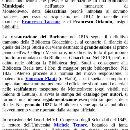
Gioacchino Murat che prevede la fondazione di una
Biblioteca
Municipale
nell'antico monastero di
Monteoliveto, detta
Gioacchina
perchè intitolata al sovrano
francese; per essa si acquistano nel 1812 le raccolte del
marchese
Francesco Taccone
e di
Francesco Orlando
, insigni
bibliofili.
La
restaurazione dei Borbone
nel 1815 segna il definitivo
tramonto della Biblioteca Gioacchina e, al contrario, il rilancio di
quella dei Regi Studi a cui viene destinato
il grande salone
al primo
piano nell'ex Collegio Massimo e, inizialmente, tutto il patrimonio
librario accumulato nella Biblioteca Gioacchina. Nel 1819, però, un
editto reale obbliga la Biblioteca degli Studi a consegnare alla
Biblioteca Reale tutti i libri di maggior pregio bibliografico. Nel
1822 l'Ateneo procede alla nomina del nuovo responsabile, il
matematico
Vincenzo Flauti
(o Flaùti), a cui spetta il compito di
impiantare una struttura moderna ed efficiente: si ordinano i materiali
nelle
scaffalature
trasportate da Monteoliveto (oggi visibili nel
Salone di Lettura), si avvia la stampa del
catalogo per autori
, si
formula una idonea
regolamentazione
esemplata su quella della
Reale. Nel
gennaio 1827
la Biblioteca viene aperta al pubblico:
l'avvenimento viene riportato dalla stampa ufficiale.
In occasione dei lavori del VII Congresso degli Scienziati del 1845,
il rettore dell'Università
Michele Tenore
, botanico di fama