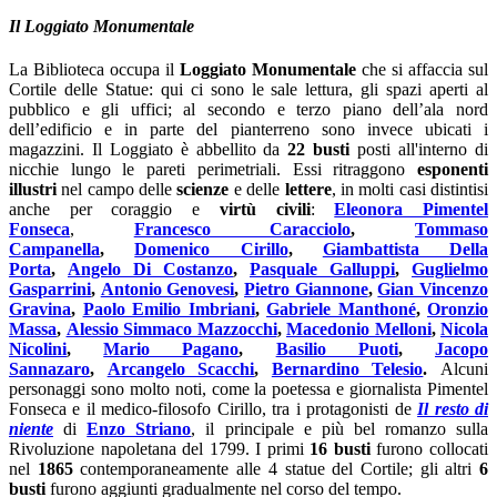
Il Loggiato Monumentale
La Biblioteca occupa il
Loggiato Monumentale
che si affaccia sul
Cortile delle Statue: qui ci sono le sale lettura, gli spazi aperti al
pubblico e gli uffici; al secondo e terzo piano dell’ala nord
dell’edificio e in parte del pianterreno sono invece ubicati i
magazzini. Il Loggiato è abbellito da
22 busti
posti all'interno di
nicchie lungo le pareti perimetriali. Essi ritraggono
esponenti
illustri
nel campo delle
scienze
e delle
lettere
, in molti casi distintisi
anche per coraggio e
virtù civili
:
Eleonora Pimentel
Fonseca
,
Francesco Caracciolo
,
Tommaso
Campanella
,
Domenico Cirillo
,
Giambattista Della
Porta
,
Angelo Di Costanzo
,
Pasquale Galluppi
,
Guglielmo
Gasparrini
,
Antonio Genovesi
,
Pietro Giannone
,
Gian Vincenzo
Gravina
,
Paolo Emilio Imbriani
,
Gabriele Manthoné
,
Oronzio
Massa
,
Alessio Simmaco Mazzocchi
,
Macedonio Melloni
,
Nicola
Nicolini
,
Mario Pagano
,
Basilio Puoti
,
Jacopo
Sannazaro
,
Arcangelo Scacchi
,
Bernardino Telesio
.
Alcuni
personaggi sono molto noti, come la poetessa e giornalista Pimentel
Fonseca e il medico-filosofo Cirillo, tra i protagonisti de
Il resto di
niente
di
Enzo Striano
, il principale e più bel romanzo sulla
Rivoluzione napoletana del 1799. I primi
16 busti
furono collocati
nel
1865
contemporaneamente alle 4 statue del Cortile; gli altri
6
busti
furono aggiunti gradualmente nel corso del tempo.