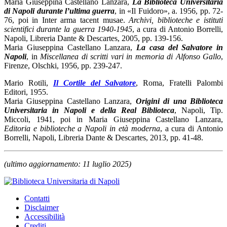
Maria Giuseppina Castellano Lanzara,
La Biblioteca Universitaria
di Napoli durante l’ultima guerra
, in «Il Fuidoro», a. 1956, pp. 72-
76, poi in Inter arma tacent musae.
Archivi, biblioteche e istituti
scientifici durante la guerra 1940-1945
, a cura di Antonio Borrelli,
Napoli, Libreria Dante & Descartes, 2005, pp. 139-156.
Maria Giuseppina Castellano Lanzara,
La casa del Salvatore in
Napoli
, in
Miscellanea di scritti vari in memoria di Alfonso Gallo
,
Firenze, Olschki, 1956, pp. 239-247.
Mario Rotili,
Il Cortile del Salvatore
, Roma, Fratelli Palombi
Editori, 1955.
Maria Giuseppina Castellano Lanzara,
Origini di una Biblioteca
Universitaria in Napoli e della Real Biblioteca
, Napoli, Tip.
Miccoli, 1941, poi in Maria Giuseppina Castellano Lanzara,
Editoria e biblioteche a Napoli in età moderna
, a cura di Antonio
Borrelli, Napoli, Libreria Dante & Descartes, 2013, pp. 41-48.
(ultimo aggiornamento: 11 luglio 2025)
Contatti
Disclaimer
Accessibilità
Crediti