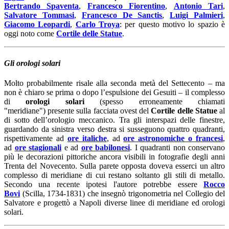
Bertrando Spaventa
,
Francesco Fiorentino
,
Antonio Tari
,
Salvatore Tommasi
,
Francesco De Sanctis
,
Luigi Palmieri
,
Giacomo Leopardi
,
Carlo Troya
: per questo motivo lo spazio è
oggi noto come
Cortile delle Statue
.
Gli orologi solari
Molto probabilmente risale alla seconda metà del Settecento – ma
non è chiaro se prima o dopo l’espulsione dei Gesuiti – il complesso
di
orologi solari
(spesso erroneamente chiamati
"meridiane") presente sulla facciata ovest del
Cortile delle Statue
al
di sotto dell’orologio meccanico. Tra gli interspazi delle finestre,
guardando da sinistra verso destra si susseguono quattro quadranti,
rispettivamente ad
ore italiche
, ad
ore astronomiche o francesi
,
ad
ore stagionali
e ad
ore babilonesi
. I quadranti non conservano
più le decorazioni pittoriche ancora visibili in fotografie degli anni
Trenta del Novecento. Sulla parete opposta doveva esserci un altro
complesso di meridiane di cui restano soltanto gli stili di metallo.
Secondo una recente ipotesi l'autore potrebbe essere
Rocco
Bovi
(Scilla, 1734-1831) che insegnò trigonometria nel Collegio del
Salvatore e progettò a Napoli diverse linee di meridiane ed orologi
solari.