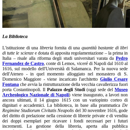
La Biblioteca
L'istituzione di una
libreria
fornita di una
quantità bastante di libri
di tutte le scienze
e dotata di apposita regolamentazione – la prima in
Italia – risale alla riforma degli studi universitari varata da
Pedro
Fernandez de Castro
, conte di Lemos, viceré di Napoli dal 1610 al
1616, sul modello dell'Università di Salamanca. Per la nuova sede
dell'Ateneo - in quel momento alloggiato nel monastero di S.
Domenico Maggiore - viene incaricato l'architetto
Giulio Cesare
Fontana
che avvia la ristrutturazione della vecchia cavallerizza fuori
porta Costantinopoli. Il
Palazzo degli Studi
(oggi sede del
Museo
Archeologico Nazionale di Napoli
) viene inaugurato, a lavori non
ancora ultimati, il 14 giugno 1615 con un variopinto corteo di
dignitari e accademici. La biblioteca, in base alla prammatica
De
Regimine Studiorum Civitatis Neapolis
del 30 novembre 1616, gode
del diritto di prelazione nella cessione di librerie private e di vendita
dei doppi esemplari per ricavare i fondi necessari per i futuri
incrementi. La gestione della libreria, aperta alla pubblica