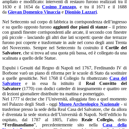
ampliato e modificato: interventi di restauro furono realizzati tra il
1630 e il 1654 da
Cosimo Fanzago
, e tra il 1671 e il 1688
da
Giovan Domenico Vinaccia
e
Dionisio Lazzari
.
Nel Settecento sul corpo di fabbrica in corrispondenza dell’ingresso
e su quello opposto furono
aggiunti due piani di stanze
– il primo
con grandi finestre corrispondenti alle arcate, il secondo con finestre
più piccole – lasciando gli altri due lati scoperti: queste due terrazze
furono poi coperte e trasformate in aule nel corso degli anni Trenta
del Novecento. Sempre nel Settecento fu costruito il
Cortile del
Salvatore
, che si trova ad una quota più bassa, ed è collegato da una
scalinata a quello delle Statue.
Espulsi i Gesuiti dal Regno di Napoli nel 1767, Ferdinando IV di
Borbone varò un piano di riforma per le scuole di Stato da sostituire
a quelle gesuitiche. Nel 1768 il Collegio fu ribattezzato
Casa del
Salvatore
e in essa fu istituito il
Real Convitto del
Salvatore
(1770) con dodici cattedre di insegnamento e quattro ore
di lezioni giornaliere distribuite tra mattina e pomeriggio.
Nel 1777 si decise che l’Università, alloggiata fino a quel momento
nel Palazzo degli Studi - oggi
Museo Archeologico Nazionale
- si
trasferisse presso la sede della Real Casa del Salvatore, che da allora
è diventata la sede storica dell’Università di Napoli. Nell’edificio fu
ospitato, dal 1787 al 1805, l’altro
Reale Collegio,
detto
“Ferdinandiano
”, precedentemente sito nella
Casa della