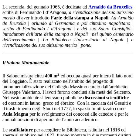
La seconda, del gennaio 1965, è dedicata ad
Arnaldo da Bruxelles
,
scriba di Ferdinando I d’Aragona,
a rivendicazione del suo altissimo
merito
di aver introdotto
l’arte della stampa a Napoli
:
Ad Arnaldo
de Bruxella | oriundo di Germania e poi cittadino napoletano |
scriba di Ferdinando I d'Aragona | e del suo Sacro Consiglio |
introduttore dell’arte della stampa a Napoli | nel quinto centenario
dell'avvenimento | La Biblioteca Universitaria di Napoli | a
rivendicazione del suo altissimo merito | pone.
Il Salone Monumentale
2
Il Salone misura circa
400 m
ed occupa quasi per intero il lato nord
del Loggiato. È stato realizzato nell’ambito del progetto di
monumentalizzazione del Collegio Massimo curato dall’architetto
Giuseppe Valeriano. I lavori furono conclusi alla metà del Seicento.
Nel vasto ambiente si tenevano pubbliche
discussioni scientifiche
ed orazioni in latino, greco ed ebraico. Con la cacciata dei Gesuiti e
il trasferimento degli Studi nel 1777, lo spazio fu utilizzato come
Aula Magna
per lo svolgimento dei concorsi alle cattedre e per le
annuali orazioni di apertura dell’anno accademico.
Le
scaffalature
per accogliere la Biblioteca, istituita nel 1816 ed
aperta al pubblico nel 1827, furono montate in due momenti distinti