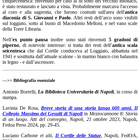
cinquecentesca: rinvenuto per caso al di sotto del vecchio intonaco,
è stato restaurato e lasciato a vista. Probabilmente marcava l'accesso
al coro e alla sagrestia, che furono costruiti sull'area dell'
antica
diaconia di S. Giovanni e Paolo
. Altri resti dell’arco sono visibili
sul loggiato, sotto al busto di Macedonio Melloni, e nel vano scale
della Torre Libraria.
Nell’
ex
punto pausa
inoltre sono stati rinvenuti
5 gradoni di
piperno
, di notevole interesse: si tratta dei resti dell’
antica scala
seicentesca
che dal Cortile conduceva al Loggiato, abbattuta nel
1941 e sostituita dall’attuale scalone - in marmo bianco con balaustra
in legno - e dall’ascensore.
--->> Bibliografia essenziale
Antonio Borrelli,
La Biblioteca Universitaria di Napoli
, in corso di
stampa.
Lavinia De Rosa,
Breve storia di una storia lunga 600 anni. Il
Collegio Massimo dei Gesuiti di Napoli
in
Mezzocannone 8: Storia
di un luogo. Atti del convegno, Napoli, 21 ottobre 2023
, Napoli,
Fedoa Press 2024, pp. 29-45.
Luciano Carbone
et alii
,
Il Cortile delle Statue
, Napoli, FedOA,