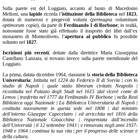
Sulla parete est del Loggiato, accanto al busto di Macedonio
Melloni, una
lapide
ricorda l’
istituzione
della Biblioteca
nel
1823
,
dotata di numerosi e pregevoli volumi (
permagna voluminum
optimorum copia
), da parte di
Ferdinando I di Borbone
; in realtà,
nonostante fosse stato già effettuato il trasporto dei libri dall’ex
monastero di Monteoliveto, l’
apertura al pubblico
fu possibile
soltanto nel
1827
.
Iscrizioni più recenti
, dettate dalla direttrice Maria Giuseppina
Castellano Lanzara, si trovano invece sulla parete meridionale del
Loggiato.
La prima, datata dicembre 1964, riassume la
storia della Biblioteca
Universitaria
:
Istituita nel 1224 da Federico II di Svevia | con lo
studio di Napoli | quale statio librorum civitatis Neapolis |
ricostituita nel Palazzo degli Studi nel 1615 |dal vicerè conte di
Lemos | trasferita nel 1777 da Ferdinando IV Borbone | nella Real
Biblioteca oggi Nazionale | La Biblioteca Universitaria di Napoli |
costituita nuovamente in questa sede nel 1808 | dal ministro
dell’interno Giuseppe Capecelatro | ed arricchita nel 1816 della
Biblioteca Nazionale Gioacchina | risparmiata dall’incendio
dell’Università | il 12 settembre 1943 | e rinnovata negli anni 1937-
1948 e 1964 | continua la sua vita | per il progresso delle scienze e
della cultura.