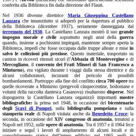
conferita alla Biblioteca fin dalla direzione del Flauti.
Nel 1936 divenne direttrice
Maria Giuseppina Castellano
Lanzara
che innanzitutto si adoperò per la riapertura al pubblico
della Biblioteca (dicembre 1937), seriamente danneggiata dal
terremoto del 1930
. La Castellano Lanzara mostrò il suo
grande
impegno morale e civile
soprattutto negli anni della
guerra
quando, insieme a pochissimi impiegati, mantenne sempre aperta la
Biblioteca, impedì che fosse occupata dalle truppe alleate e mise
in
salvo le collezioni più preziose
. Questo materiale, trasportato su
camion in ricoveri ritenuti sicuri (l’
Abbazia di Montevergine
e di
Mercogliano
, il
convento dei Frati Minori di San Francesco a
Minturno
), era vigilato durante i viaggi dalla stessa direttrice e da
alcuni collaboratori, incuranti del pericolo di possibili
bombardamenti. Purtroppo alla fine del conflitto
circa 700 opere
tra
quelle ricoverate a Minturno (pregevoli cinquecentine, bodoniane e
volumi della raccolta dantesca Casanova) risultarono
disperse
. Nel
dopoguerra la Castellano Lanzara organizzò importanti
mostre
bibliografiche:
la prima nel 1948, in occasione del
bicentenario
degli
Scavi di Pompei
, sulla
bibliografia pompeiana
e sulla
stamperia reale
di Napoli visitata anche da
Benedetto Croce
; la
seconda, in occasione del
XIV congresso di anatomia
, tenutosi a
Napoli nel 1952, sulle
opere di anatomia
. Tra il 1957 e il 1964 fece
iniziare e seguì i lavori di ampliamento di alcuni locali e di
consolidamento statico dell’intero edificio; nel 1965 andò in