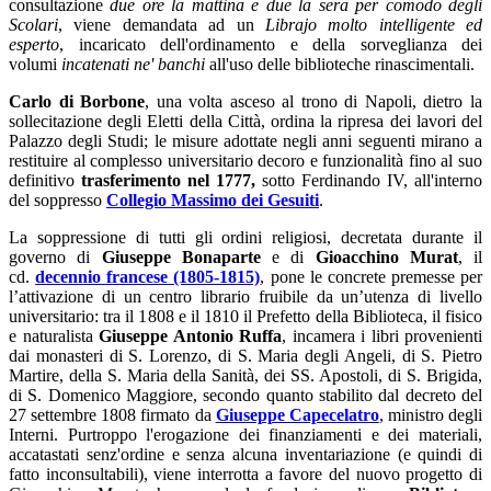
consultazione
due ore la mattina e due la sera per comodo degli
Scolari
, viene demandata ad un
Librajo molto intelligente ed
esperto
, incaricato dell'ordinamento e della sorveglianza dei
volumi
incatenati ne' banchi
all'uso delle biblioteche rinascimentali.
Carlo di Borbone
, una volta asceso al trono di Napoli, dietro la
sollecitazione degli Eletti della Città, ordina la ripresa dei lavori del
Palazzo degli Studi; le misure adottate negli anni seguenti mirano a
restituire al complesso universitario decoro e funzionalità fino al suo
definitivo
trasferimento nel 1777,
sotto Ferdinando IV, all'interno
del soppresso
Collegio Massimo dei Gesuiti
.
La soppressione di tutti gli ordini religiosi, decretata durante il
governo di
Giuseppe Bonaparte
e di
Gioacchino Murat
, il
cd.
decennio francese (1805-1815)
, pone le concrete premesse per
l’attivazione di un centro librario fruibile da un’utenza di livello
universitario: tra il 1808 e il 1810 il Prefetto della Biblioteca, il fisico
e naturalista
Giuseppe Antonio Ruffa
, incamera i libri provenienti
dai monasteri di S. Lorenzo, di S. Maria degli Angeli, di S. Pietro
Martire, della S. Maria della Sanità, dei SS. Apostoli, di S. Brigida,
di S. Domenico Maggiore, secondo quanto stabilito dal decreto del
27 settembre 1808 firmato da
Giuseppe Capecelatro
, ministro degli
Interni. Purtroppo l'erogazione dei finanziamenti e dei materiali,
accatastati senz'ordine e senza alcuna inventariazione (e quindi di
fatto inconsultabili), viene interrotta a favore del nuovo progetto di