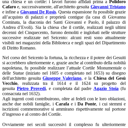
una chiesa e un cortile: i lavori furono affidati prima a
Polidoro
Cafaro
e, successivamente, all'architetto gesuita
Giovanni Tristano
e infine a
Giovanni De Rosis
. Questa espansione fu possibile grazie
all’acquisto di palazzi e proprietà contigue (la casa di Giovanna
Cominata, la diaconia dei Santi Giovanni e Paolo, il palazzo di
Andrea d’Evoli). Sia la chiesa che il cortile, realizzati negli ultimi
decenni del Cinquecento, furono demoliti e inglobati nelle strutture
successive realizzate nel Seicento: alcuni resti sono attualmente
visibili nei magazzini della Biblioteca e negli spazi del Dipartimento
di Diritto Romano.
Nel corso del Seicento la fortuna, la ricchezza e il potere dei Gesuiti
si accrebbero ulteriormente e, grazie anche al contributo della nobiltà
napoletana, fu possibile realizzare l’attuale Cortile Monumentale o
delle Statue (iniziato nel 1605 e completato nel 1653) su disegno
dell'architetto gesuita
Giuseppe Valeriano
, e la
Chiesa del Gesù
Vecchio
, realizzata tra il 1614 e il 1624 su progetto del
gesuita
Pietro Provedi
, e completata dal padre
Agazio Stoia
(fu
consacrata nel 1632).
Agli ingenti costi contribuirono, oltre ai fedeli con le loro oblazioni,
anche due nobili famiglie, i
Carafa
e i
Da Ponte
, i cui stemmi e
iscrizioni commemorative si ammirano rispettivamente sul portone
d’ingresso e al centro del Cortile.
Ovviamente nei secoli successivi il complesso fu ulteriormente