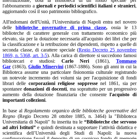
internazionale, dota la Biblioteca di un fondo speciale per
l'abbonamento a
giornali e periodici scientifici italiani e stranieri
,
aggiornando così il suo patrimonio bibliografico.
All'indomani dell'Unità, l'Universitaria di Napoli entra nel novero
delle
biblioteche governative di prima classe
,
ossia le 13
biblioteche di carattere generale con trattamento economico più
elevato, sia per la dotazione necessaria all'acquisto dei libri che per
la classificazione e la retribuzione dei dipendenti, rispetto a quelle di
seconda classe, di carattere speciale (
Regio Decreto 25 novembre
1869, n. 5368, art. 3-5
). Alla carica di direttore si succedono famosi
bibliotecari e studiosi:
Carlo Neri
(1861),
Tommaso
Gar
(1863),
Giulio Minervini
(1867-1886). Sono gli anni in cui la
Biblioteca assume una particolare fisionomia culturale registrando
un notevole incremento dei volumi sia per l'acquisizione di fondi
librari delle
corporazioni religiose soppresse
nel 1861, sia per
spontanee
donazioni di docenti
, ma soprattutto per un progressivo
aumento della dotazione finanziaria che consente
l'acquisto di
importanti collezioni
.
In base al
Regolamento organico delle biblioteche governative del
Regno
(Regio Decreto 28 ottobre 1885, n. 3464) la "Biblioteca
Universitaria di Napoli" fu inserita tra le
“Biblioteche che servono
ad altri Istituti”
e quindi destinata a supportare l’attività didattica e
scientifica dell’Università degli Studi di Napoli: la nuova
configurazione favorì il deposito di un cospicuo fondo di memorie