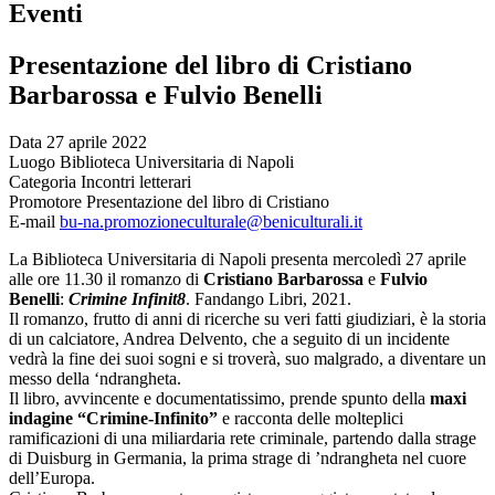
Eventi
Presentazione del libro di Cristiano
Barbarossa e Fulvio Benelli
Data
27 aprile 2022
Luogo
Biblioteca Universitaria di Napoli
Categoria
Incontri letterari
Promotore
Presentazione del libro di Cristiano
E-mail
bu-na.promozioneculturale@beniculturali.it
La Biblioteca Universitaria di Napoli presenta mercoledì 27 aprile
alle ore 11.30 il romanzo di
Cristiano Barbarossa
e
Fulvio
Benelli
:
Crimine Infinit8
. Fandango Libri, 2021.
Il romanzo, frutto di anni di ricerche su veri fatti giudiziari, è la storia
di un calciatore, Andrea Delvento, che a seguito di un incidente
vedrà la fine dei suoi sogni e si troverà, suo malgrado, a diventare un
messo della ‘ndrangheta.
Il libro, avvincente e documentatissimo, prende spunto della
maxi
indagine “Crimine-Infinito”
e racconta delle molteplici
ramificazioni di una miliardaria rete criminale, partendo dalla strage
di Duisburg in Germania, la prima strage di ’ndrangheta nel cuore
dell’Europa.