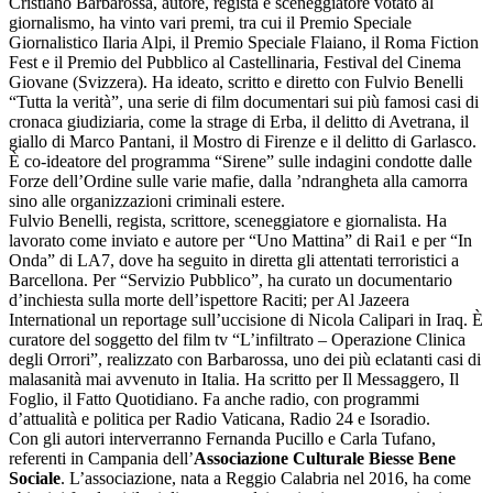
Cristiano Barbarossa, autore, regista e sceneggiatore votato al
giornalismo, ha vinto vari premi, tra cui il Premio Speciale
Giornalistico Ilaria Alpi, il Premio Speciale Flaiano, il Roma Fiction
Fest e il Premio del Pubblico al Castellinaria, Festival del Cinema
Giovane (Svizzera). Ha ideato, scritto e diretto con Fulvio Benelli
“Tutta la verità”, una serie di film documentari sui più famosi casi di
cronaca giudiziaria, come la strage di Erba, il delitto di Avetrana, il
giallo di Marco Pantani, il Mostro di Firenze e il delitto di Garlasco.
È co-ideatore del programma “Sirene” sulle indagini condotte dalle
Forze dell’Ordine sulle varie mafie, dalla ’ndrangheta alla camorra
sino alle organizzazioni criminali estere.
Fulvio Benelli, regista, scrittore, sceneggiatore e giornalista. Ha
lavorato come inviato e autore per “Uno Mattina” di Rai1 e per “In
Onda” di LA7, dove ha seguito in diretta gli attentati terroristici a
Barcellona. Per “Servizio Pubblico”, ha curato un documentario
d’inchiesta sulla morte dell’ispettore Raciti; per Al Jazeera
International un reportage sull’uccisione di Nicola Calipari in Iraq. È
curatore del soggetto del film tv “L’infiltrato – Operazione Clinica
degli Orrori”, realizzato con Barbarossa, uno dei più eclatanti casi di
malasanità mai avvenuto in Italia. Ha scritto per Il Messaggero, Il
Foglio, il Fatto Quotidiano. Fa anche radio, con programmi
d’attualità e politica per Radio Vaticana, Radio 24 e Isoradio.
Con gli autori interverranno Fernanda Pucillo e Carla Tufano,
referenti in Campania dell’
Associazione Culturale Biesse Bene
Sociale
. L’associazione, nata a Reggio Calabria nel 2016, ha come