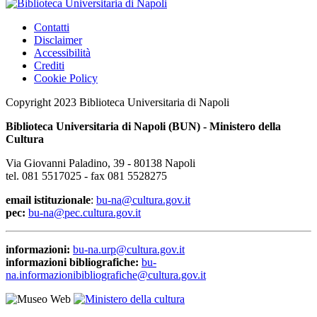
Contatti
Disclaimer
Accessibilità
Crediti
Cookie Policy
Copyright 2023 Biblioteca Universitaria di Napoli
Biblioteca Universitaria di Napoli (BUN) - Ministero della
Cultura
Via Giovanni Paladino, 39 - 80138 Napoli
tel. 081 5517025 - fax 081 5528275
email istituzionale
:
bu-na@cultura.gov.it
pec:
bu-na@pec.cultura.gov.it
informazioni:
bu-na.urp@cultura.gov.it
informazioni bibliografiche:
bu-
na.informazionibibliografiche@cultura.gov.it