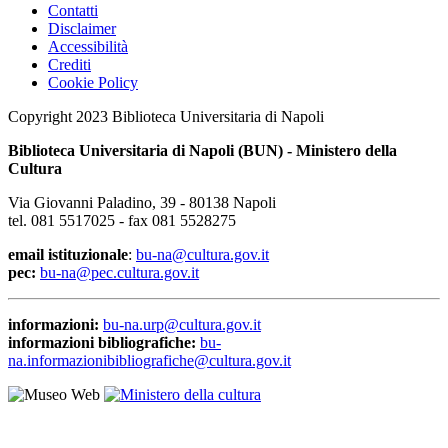
Contatti
Disclaimer
Accessibilità
Crediti
Cookie Policy
Copyright 2023 Biblioteca Universitaria di Napoli
Biblioteca Universitaria di Napoli (BUN) - Ministero della
Cultura
Via Giovanni Paladino, 39 - 80138 Napoli
tel. 081 5517025 - fax 081 5528275
email istituzionale
:
bu-na@cultura.gov.it
pec:
bu-na@pec.cultura.gov.it
informazioni:
bu-na.urp@cultura.gov.it
informazioni bibliografiche:
bu-
na.informazionibibliografiche@cultura.gov.it