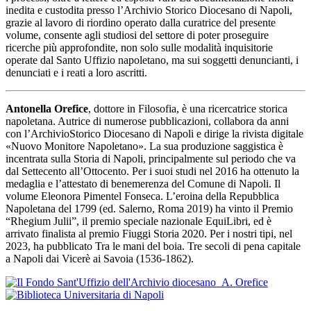
inedita e custodita presso l’Archivio Storico Diocesano di Napoli,
grazie al lavoro di riordino operato dalla curatrice del presente
volume, consente agli studiosi del settore di poter proseguire
ricerche più approfondite, non solo sulle modalità inquisitorie
operate dal Santo Uffizio napoletano, ma sui soggetti denuncianti, i
denunciati e i reati a loro ascritti.
Antonella Orefice
, dottore in Filosofia, è una ricercatrice storica
napoletana. Autrice di numerose pubblicazioni, collabora da anni
con l’ArchivioStorico Diocesano di Napoli e dirige la rivista digitale
«Nuovo Monitore Napoletano». La sua produzione saggistica è
incentrata sulla Storia di Napoli, principalmente sul periodo che va
dal Settecento all’Ottocento. Per i suoi studi nel 2016 ha ottenuto la
medaglia e l’attestato di benemerenza del Comune di Napoli. Il
volume Eleonora Pimentel Fonseca. L’eroina della Repubblica
Napoletana del 1799 (ed. Salerno, Roma 2019) ha vinto il Premio
“Rhegium Julii”, il premio speciale nazionale EquiLibri, ed è
arrivato finalista al premio Fiuggi Storia 2020. Per i nostri tipi, nel
2023, ha pubblicato Tra le mani del boia. Tre secoli di pena capitale
a Napoli dai Vicerè ai Savoia (1536-1862).