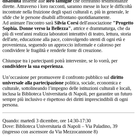
disabilità
insieme alle
loro famiglie
che offriranno testimonianze
dirette. Attraverso i loro racconti, saranno messe in luce le difficoltà
incontrate nella fruizione degli spazi culturali e, più in generale, le
sfide che le persone disabili affrontano quotidianamente.
Ad animare l'incontro sarà
Silvia Corsi
dell'associazione
"Progetto
Sophia. Donne verso la Bellezza"
, attrice e drammaturga, che da
più di vent'anni realizza laboratori interattivi di teatro, lettura, storia
dell'arte, educazione alla pace, coinvolgendo utenti di ogni età e
provenienza, seguendo un approccio informale e caloroso per
condividere le fragilità e renderle fonte di creazione.
Chiunque tra i partecipanti potrà intervenire, se lo vorrà, per
condividere la sua esperienza
.
Un’occasione per promuovere il confronto pubblico sul
diritto
universale alla partecipazione
politica, sociale, economica e
culturale, sottolineando l’impegno delle istituzioni culturali e locali,
inclusa la Biblioteca Universitaria di Napoli, per garantire un futuro
sempre più inclusivo e rispettoso dei diritti imprescindibili di ogni
persona.
Quando: martedì 3 dicembre, ore 14:30-17:30
Dove: Biblioteca Universitaria di Napoli – Via Paladino, 39
(ingresso con ascensore da Via Mezzocannone 8)