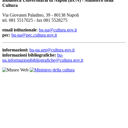
Biblioteca Universitaria di Napoli (BUN) - Ministero della
Cultura
Via Giovanni Paladino, 39 - 80138 Napoli
tel. 081 5517025 - fax 081 5528275
email istituzionale
:
bu-na@cultura.gov.it
pec:
bu-na@pec.cultura.gov.it
informazioni:
bu-na.urp@cultura.gov.it
informazioni bibliografiche:
bu-
na.informazionibibliografiche@cultura.gov.it