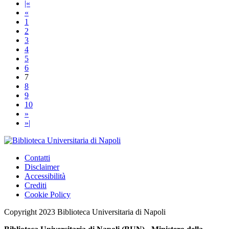
|«
«
1
2
3
4
5
6
7
8
9
10
»
»|
Contatti
Disclaimer
Accessibilità
Crediti
Cookie Policy
Copyright 2023 Biblioteca Universitaria di Napoli